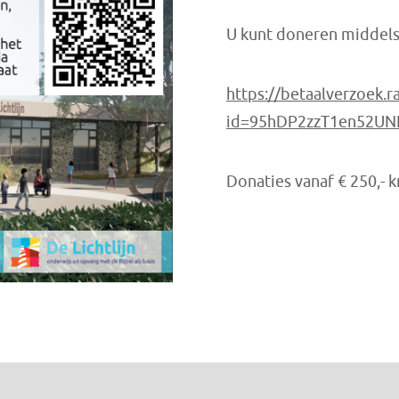
U kunt doneren middels 
https://betaalverzoek.r
id=95hDP2zzT1en52UN
Donaties vanaf € 250,- 