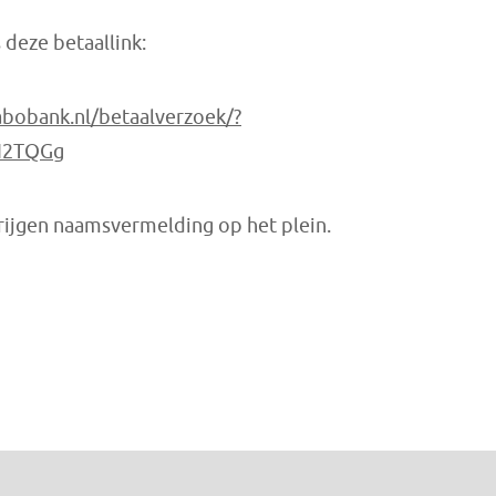
deze betaallink:
abobank.nl/betaalverzoek/?
I2TQGg
krijgen naamsvermelding op het plein.