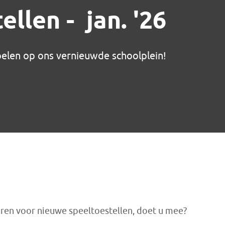
llen - jan. '26
spelen op ons vernieuwde schoolplein!
aren voor nieuwe speeltoestellen, doet u mee?