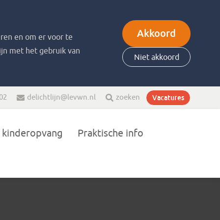
Akkoord
ren en om er voor te
zijn met het gebruik van
Niet akkoord
 02
delichtlijn@levwn.nl
zoeken
Vacatures
 kinderopvang
Praktische info