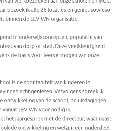
gen van werkbezoeken aan onze scholen en IKC’s.
ar bezoek ik alle 26 locaties en geniet sowieso
it binnen de LEV-WN organisatie.
opend in onderwijsconcepten, populatie van
ontext van dorp of stad. Deze veelkleurigheid
Tevens de basis voor leervermogen van onze
hool is de spontaniteit van kinderen in
vingen echt genieten. Vervolgens spreek ik
e ontwikkeling van de school, de uitdagingen
ar vanuit LEV-WN voor nodig is.
el het jaargesprek met de directeur, waar naast
n ook de ontwikkeling en welzijn een onderdeel