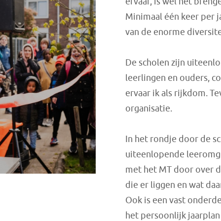
ervaar, is wel het bren
Minimaal één keer per ja
van de enorme diversite
De scholen zijn uiteenl
leerlingen en ouders, c
ervaar ik als rijkdom. 
organisatie.
In het rondje door de sc
uiteenlopende leeromge
met het MT door over d
die er liggen en wat da
Ook is een vast onderde
het persoonlijk jaarpla