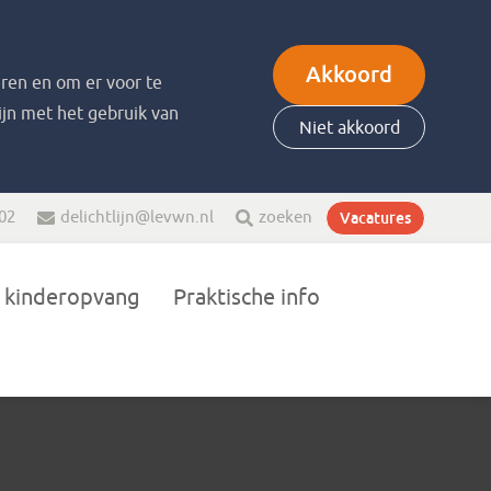
Akkoord
ren en om er voor te
zijn met het gebruik van
Niet akkoord
 02
delichtlijn@levwn.nl
zoeken
Vacatures
 kinderopvang
Praktische info