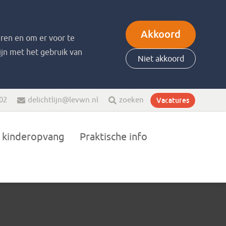
Akkoord
ren en om er voor te
zijn met het gebruik van
Niet akkoord
 02
delichtlijn@levwn.nl
zoeken
Vacatures
 kinderopvang
Praktische info