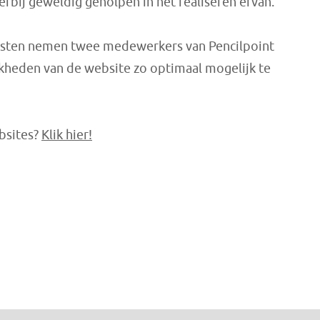
erbij geweldig geholpen in het realiseren ervan.
msten nemen twee medewerkers van Pencilpoint
heden van de website zo optimaal mogelijk te
bsites?
Klik hier!